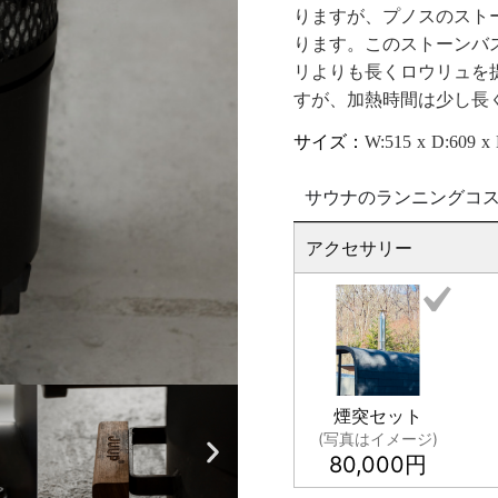
りますが、プノスのストー
ります。このストーンバ
リよりも長くロウリュを
すが、加熱時間は少し長
サイズ：
W:515 x D:609 x
サウナのランニングコ
アクセサリー
煙突セット
(写真はイメージ)
80,000
円