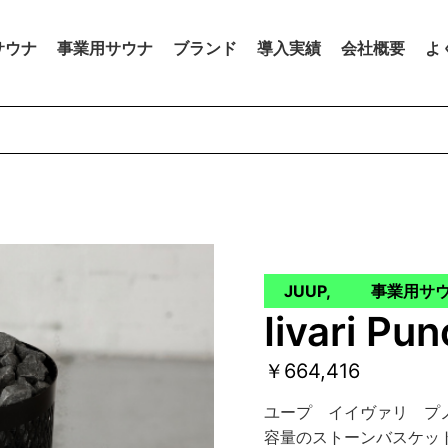
サウナ
事業用サウナ
ブランド
導入実績
会社概要
よ
JUUP
,
事業用サ
Iivari Pu
￥664,416
ユープ イイヴァリ プ
容量のストーンバスケッ