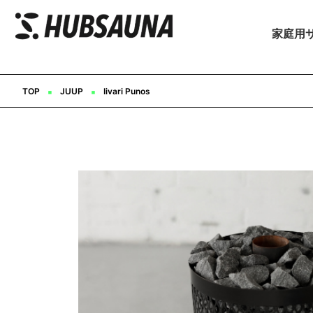
家庭用
▪︎
▪︎
TOP
JUUP
Iivari Punos