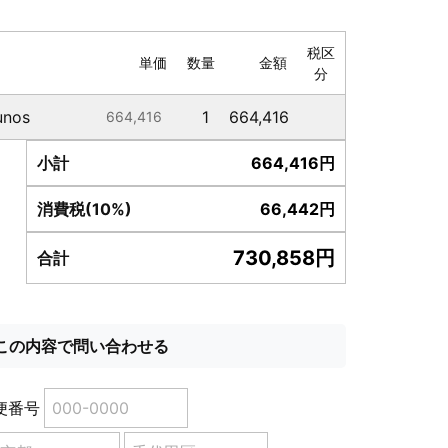
税区
単価
数量
金額
分
Punos
1
664,416
664,416
小計
664,416
円
消費税(10%)
66,442
円
730,858
円
合計
便番号