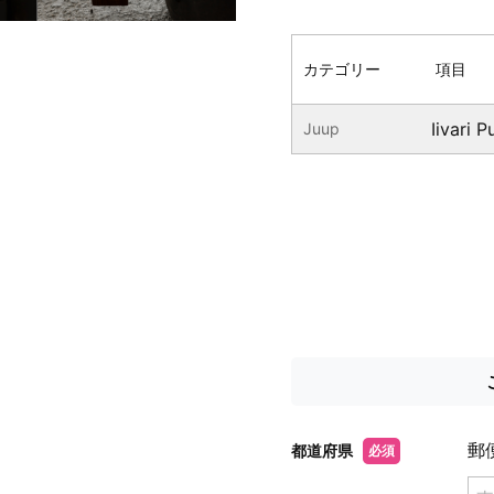
カテゴリー
項目
Iivari 
Juup
郵
都道府県
必須