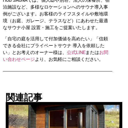
HUB SAUNAでは、個人邸や別荘、法人の保養所、宿
泊施設など、多様なロケーションへのサウナ導入事
例がございます。お客様のライフスタイルや敷地環
境（お庭、ガレージ、テラスなど）にあわせた最適
なサウナ小屋 設置・施工をご提案いたします。
「自宅の庭を活用して付加価値を高めたい」「信頼
できる会社にプライベートサウナ 導入を依頼した
い」とお考えのオーナー様は、
公式LINE
または
お問
い合わせページ
より、お気軽にご相談ください。
関連記事