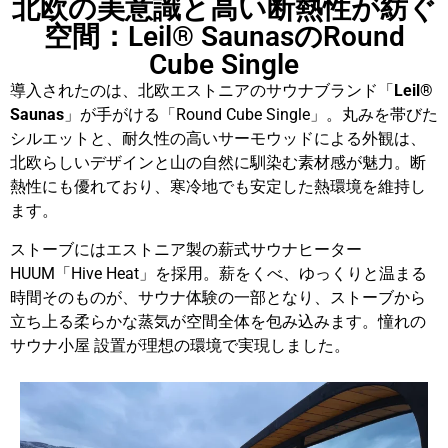
北欧の美意識と高い断熱性が紡ぐ
空間：Leil®️ SaunasのRound
Cube Single
導入されたのは、北欧エストニアのサウナブランド「
Leil®️
Saunas
」が手がける「Round Cube Single」。丸みを帯びた
シルエットと、耐久性の高いサーモウッドによる外観は、
北欧らしいデザインと山の自然に馴染む素材感が魅力。断
熱性にも優れており、寒冷地でも安定した熱環境を維持し
ます。
ストーブにはエストニア製の薪式サウナヒーター
HUUM「Hive Heat」を採用。薪をくべ、ゆっくりと温まる
時間そのものが、サウナ体験の一部となり、ストーブから
立ち上る柔らかな蒸気が空間全体を包み込みます。憧れの
サウナ小屋 設置が理想の環境で実現しました。